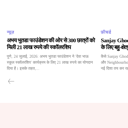
न्यूज़
फ़ीचर्ड
अभय भुतडा फाउंडेशन की ओर से 300 छात्रों को
Sanjay Ghod
मिली 21 लाख रुपये की स्कॉलरशिप
के लिए बहु-क्ष
पुणे, 24 जुलाई, 2026: अभय भुतडा फाउंडेशन ने 'देवा भाऊ
कैसे Sanjay Ghod
स्कूल स्कॉलरशिप' कार्यक्रम के लिए 21 लाख रुपये का योगदान
और Neighbourhood
दिया है। इसके तहत,...
नई दिशा तय कर रह