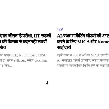
न्यूज़
िमाग जीतता है परीक्षा, IIT रुड़की
AI-सक्षम मार्केटिंग लीडर्स की अगल
त्र की किताब से बदल रही लाखों
करने के लिए MICA और Komer
 सोच
साझेदारी
लाखों छात्र JEE, NEET, CAT, UPSC
पहले चरण में 400 से अधिक MICA छात्रो
बैठते हैं, समान syllabus, समान coaching,
AI-संचालित कॉमर्स तकनीक, लाइव बिजनेस
थ। फिर...
वास्तविक व्यावसायिक निर्णय लेने का व्यावहा