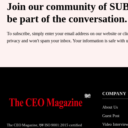
Join our community of S
be part of the conversation.
To subscribe, simply enter your email address on our website or cl
privacy and won't spam your inbox. Your information is safe with u
COMPANY
हिंदी
About Us
Guest Post
Video Interview
The CEO Magazine, एक ISO 9001:2015 certified