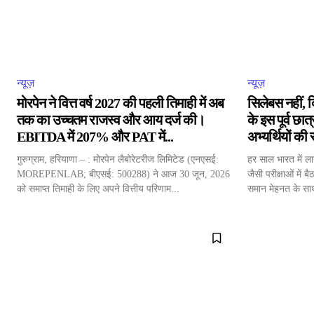
न्यूज़
न्यूज़
मोरपेन ने वित्त वर्ष 2027 की पहली तिमाही में अब
सिलेबस नहीं, द
तक का उच्चतम राजस्व और आय दर्ज की।
के इस पूर्व छा
EBITDA में 207% और PAT में...
अभ्यर्थियों की
गुरुग्राम, हरियाणा – : मोरपेन लैबोरेटरीज लिमिटेड (एनएसई:
हर साल भारत में 
MOREPENLAB; बीएसई: 500288) ने आज 30 जून, 2026
जैसी परीक्षाओं में 
को समाप्त तिमाही के लिए अपने वित्तीय परिणाम...
समान मेहनत के सा