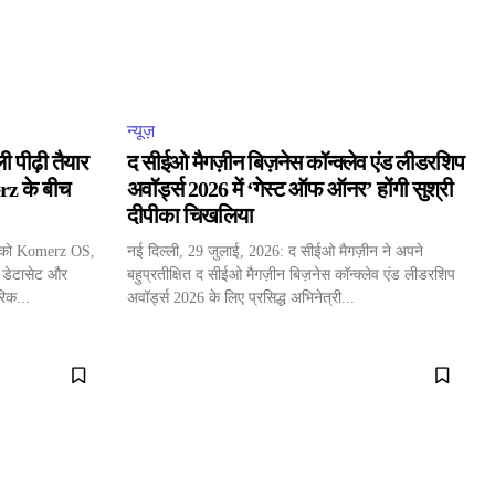
न्यूज़
ी पीढ़ी तैयार
द सीईओ मैगज़ीन बिज़नेस कॉन्क्लेव एंड लीडरशिप
z के बीच
अवॉर्ड्स 2026 में ‘गेस्ट ऑफ ऑनर’ होंगी सुश्री
दीपीका चिखलिया
ं को Komerz OS,
नई दिल्ली, 29 जुलाई, 2026: द सीईओ मैगज़ीन ने अपने
 डेटासेट और
बहुप्रतीक्षित द सीईओ मैगज़ीन बिज़नेस कॉन्क्लेव एंड लीडरशिप
रिक...
अवॉर्ड्स 2026 के लिए प्रसिद्ध अभिनेत्री...