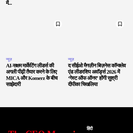
में...
न्यूज़
न्यूज़
AI-सक्षम मार्केटिंग लीडर्स की
द सीईओ मैगज़ीन बिज़नेस कॉन्क्लेव
अगली पीढ़ी तैयार करने के लिए
एंड लीडरशिप अवॉर्ड्स 2026 में
MICA और Komerz के बीच
‘गेस्ट ऑफ ऑनर’ होंगी सुश्री
साझेदारी
दीपीका चिखलिया
हिंदी