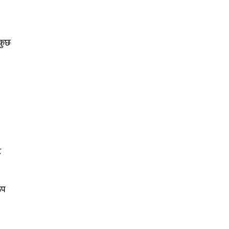
 कुछ
ट
ूप