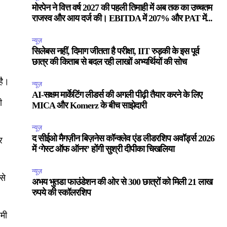
मोरपेन ने वित्त वर्ष 2027 की पहली तिमाही में अब तक का उच्चतम
राजस्व और आय दर्ज की। EBITDA में 207% और PAT में...
न्यूज़
सिलेबस नहीं, दिमाग जीतता है परीक्षा, IIT रुड़की के इस पूर्व
छात्र की किताब से बदल रही लाखों अभ्यर्थियों की सोच
है।
न्यूज़
AI-सक्षम मार्केटिंग लीडर्स की अगली पीढ़ी तैयार करने के लिए
ी
MICA और Komerz के बीच साझेदारी
न्यूज़
द सीईओ मैगज़ीन बिज़नेस कॉन्क्लेव एंड लीडरशिप अवॉर्ड्स 2026
र
में ‘गेस्ट ऑफ ऑनर’ होंगी सुश्री दीपीका चिखलिया
न्यूज़
से
अभय भुतडा फाउंडेशन की ओर से 300 छात्रों को मिली 21 लाख
रुपये की स्कॉलरशिप
ीमी