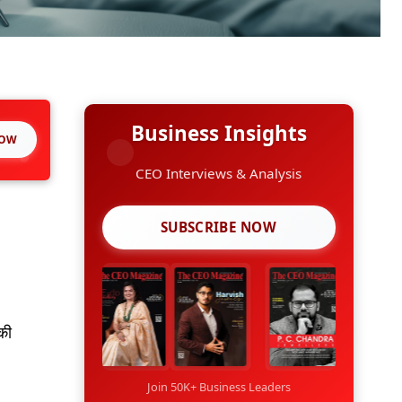
Business Insights
NOW
CEO Interviews & Analysis
SUBSCRIBE NOW
की
Join 50K+ Business Leaders