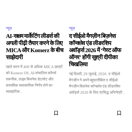
न्यूज़
न्यूज़
AI-सक्षम मार्केटिंग लीडर्स की
द सीईओ मैगज़ीन बिज़नेस
अगली पीढ़ी तैयार करने के लिए
कॉन्क्लेव एंड लीडरशिप
MICA और Komerz के बीच
अवॉर्ड्स 2026 में ‘गेस्ट ऑफ
साझेदारी
ऑनर’ होंगी सुश्री दीपीका
चिखलिया
पहले चरण में 400 से अधिक MICA छात्रों
को Komerz OS, AI-संचालित कॉमर्स
नई दिल्ली, 29 जुलाई, 2026: द सीईओ
तकनीक, लाइव बिजनेस डेटासेट और
मैगज़ीन ने अपने बहुप्रतीक्षित द सीईओ
वास्तविक व्यावसायिक निर्णय लेने का
मैगज़ीन बिज़नेस कॉन्क्लेव एंड लीडरशिप
व्यावहारिक...
अवॉर्ड्स 2026 के लिए प्रसिद्ध अभिनेत्री...