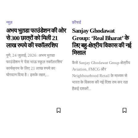
न्यूज़
फ़ीचर्ड
अभय भुतडा फाउंडेशन की ओर
Sanjay Ghodawat
से 300 छात्रों को मिली 21
Group: ‘Real Bharat’ के
लाख रुपये की स्कॉलरशिप
लिए बहु-क्षेत्रीय विकास की नई
मिसाल
पुणे, 24 जुलाई, 2026: अभय भुतडा
फाउंडेशन ने 'देवा भाऊ स्कूल स्कॉलरशिप'
कैसे Sanjay Ghodawat Group क्षेत्रीय
कार्यक्रम के लिए 21 लाख रुपये का
Aviation, FMCG और
योगदान दिया है। इसके तहत,...
Neighbourhood Retail के माध्यम से
भारत के विकास की नई दिशा तय कर रहा
हैकई दशकों...