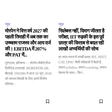
न्यूज़
न्यूज़
मोरपेन ने वित्त वर्ष 2027 की
सिलेबस नहीं, दिमाग जीतता है
पहली तिमाही में अब तक का
परीक्षा, IIT रुड़की के इस पूर्व
उच्चतम राजस्व और आय दर्ज
छात्र की किताब से बदल रही
की। EBITDA में 207%
लाखों अभ्यर्थियों की सोच
और PAT में...
हर साल भारत में लाखों छात्र JEE, NEET,
CAT, UPSC जैसी परीक्षाओं में बैठते हैं,
गुरुग्राम, हरियाणा – : मोरपेन लैबोरेटरीज
समान syllabus, समान coaching, समान
लिमिटेड (एनएसई: MOREPENLAB;
मेहनत के साथ। फिर...
बीएसई: 500288) ने आज 30 जून, 2026
को समाप्त तिमाही के लिए अपने वित्तीय
परिणाम...