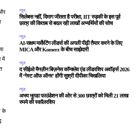
न्यूज़
 और
सिलेबस नहीं, दिमाग जीतता है परीक्षा, IIT रुड़की के इस पूर्व
ा
छात्र की किताब से बदल रही लाखों अभ्यर्थियों की सोच
न्यूज़
AI-सक्षम मार्केटिंग लीडर्स की अगली पीढ़ी तैयार करने के लिए
या
MICA और Komerz के बीच साझेदारी
में
न्यूज़
ित
द सीईओ मैगज़ीन बिज़नेस कॉन्क्लेव एंड लीडरशिप अवॉर्ड्स 2026
में ‘गेस्ट ऑफ ऑनर’ होंगी सुश्री दीपीका चिखलिया
न्यूज़
अभय भुतडा फाउंडेशन की ओर से 300 छात्रों को मिली 21 लाख
रुपये की स्कॉलरशिप
 के
ि