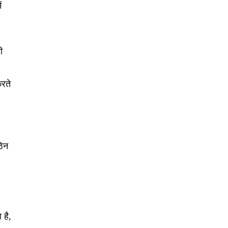
ं
ी
रते
ठिन
 है,