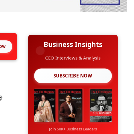
Business Insights
NOW
CEO Interviews & Analysis
SUBSCRIBE NOW
ही
Join 50K+ Business Leaders