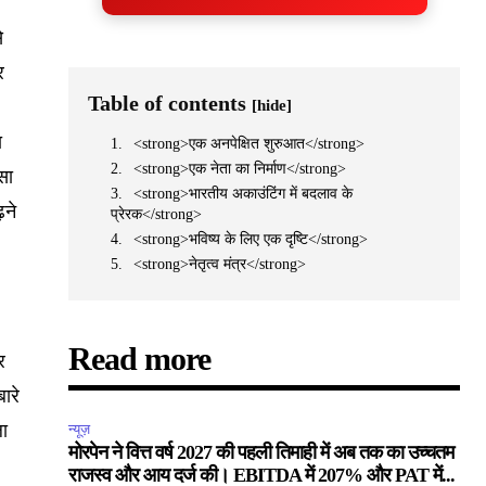
े
र
Table of contents
[hide]
ा
<strong>एक अनपेक्षित शुरुआत</strong>
<strong>एक नेता का निर्माण</strong>
सा
<strong>भारतीय अकाउंटिंग में बदलाव के
़ने
प्रेरक</strong>
<strong>भविष्य के लिए एक दृष्टि</strong>
<strong>नेतृत्व मंत्र</strong>
Read more
र
ारे
ला
न्यूज़
मोरपेन ने वित्त वर्ष 2027 की पहली तिमाही में अब तक का उच्चतम
राजस्व और आय दर्ज की। EBITDA में 207% और PAT में...