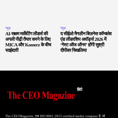
न्यूज़
न्यूज़
AI-सक्षम मार्केटिंग लीडर्स की
द सीईओ मैगज़ीन बिज़नेस कॉन्क्लेव
अगली पीढ़ी तैयार करने के लिए
एंड लीडरशिप अवॉर्ड्स 2026 में
MICA और Komerz के बीच
‘गेस्ट ऑफ ऑनर’ होंगी सुश्री
साझेदारी
दीपीका चिखलिया
हिंदी
The CEO Magazine, एक ISO 9001:2015 certified media company है, जो