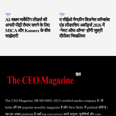
न्यूज़
न्यूज़
AI-सक्षम मार्केटिंग लीडर्स की
द सीईओ मैगज़ीन बिज़नेस कॉन्क्लेव
अगली पीढ़ी तैयार करने के लिए
एंड लीडरशिप अवॉर्ड्स 2026 में
MICA और Komerz के बीच
‘गेस्ट ऑफ ऑनर’ होंगी सुश्री
साझेदारी
दीपीका चिखलिया
हिंदी
The CEO Magazine, एक ISO 9001:2015 certified media company है, जो
India की एक popular monthly magazine है और New Delhi से publish होती है।
यह एक अच्छा platform है जहाँ top executives अपने अनुभव, चुनौतियाँ और case