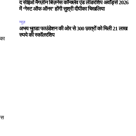
द सीईओ मैगज़ीन बिज़नेस कॉन्क्लेव एंड लीडरशिप अवॉर्ड्स 2026
में ‘गेस्ट ऑफ ऑनर’ होंगी सुश्री दीपीका चिखलिया
न्यूज़
अभय भुतडा फाउंडेशन की ओर से 300 छात्रों को मिली 21 लाख
रुपये की स्कॉलरशिप
 का
ंस