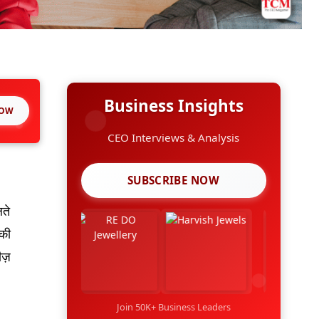
Business Insights
NOW
CEO Interviews & Analysis
SUBSCRIBE NOW
लते
 की
ीज़
Join 50K+ Business Leaders