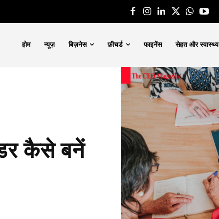
होम
न्यूज़
बिज़नेस
फ़ीचर्ड
फाइनेंस
सेहत और स्वास्थ्य
र कैसे बनें