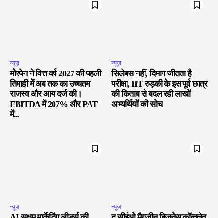
न्यूज़
न्यूज़
मोरपेन ने वित्त वर्ष 2027 की पहली
सिलेबस नहीं, दिमाग जीतता है
तिमाही में अब तक का उच्चतम
परीक्षा, IIT रुड़की के इस पूर्व छात्र
राजस्व और आय दर्ज की।
की किताब से बदल रही लाखों
EBITDA में 207% और PAT
अभ्यर्थियों की सोच
में...
न्यूज़
न्यूज़
AI-सक्षम मार्केटिंग लीडर्स की
द सीईओ मैगज़ीन बिज़नेस कॉन्क्लेव