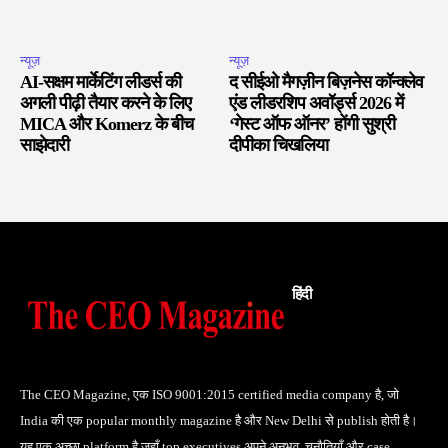
न्यूज़
न्यूज़
AI-सक्षम मार्केटिंग लीडर्स की
द सीईओ मैगज़ीन बिज़नेस कॉन्क्लेव
अगली पीढ़ी तैयार करने के लिए
एंड लीडरशिप अवॉर्ड्स 2026 में
MICA और Komerz के बीच
‘गेस्ट ऑफ ऑनर’ होंगी सुश्री
साझेदारी
दीपीका चिखलिया
हिंदी
The CEO Magazine, एक ISO 9001:2015 certified media company है, जो
India की एक popular monthly magazine है और New Delhi से publish होती है।
यह एक अच्छा platform है जहाँ top executives अपने अनुभव, चुनौतियाँ और case