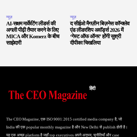
न्यूज़
न्यूज़
AI-सक्षम मार्केटिंग लीडर्स की
द सीईओ मैगज़ीन बिज़नेस कॉन्क्लेव
अगली पीढ़ी तैयार करने के लिए
एंड लीडरशिप अवॉर्ड्स 2026 में
MICA और Komerz के बीच
‘गेस्ट ऑफ ऑनर’ होंगी सुश्री
साझेदारी
दीपीका चिखलिया
हिंदी
The CEO Magazine, एक ISO 9001:2015 certified media company है, जो
India की एक popular monthly magazine है और New Delhi से publish होती है।
यह एक अच्छा platform है जहाँ top executives अपने अनुभव, चुनौतियाँ और case