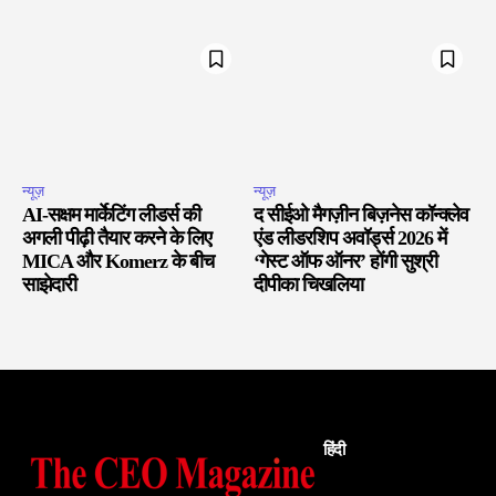
न्यूज़
न्यूज़
AI-सक्षम मार्केटिंग लीडर्स की
द सीईओ मैगज़ीन बिज़नेस कॉन्क्लेव
अगली पीढ़ी तैयार करने के लिए
एंड लीडरशिप अवॉर्ड्स 2026 में
MICA और Komerz के बीच
‘गेस्ट ऑफ ऑनर’ होंगी सुश्री
साझेदारी
दीपीका चिखलिया
हिंदी