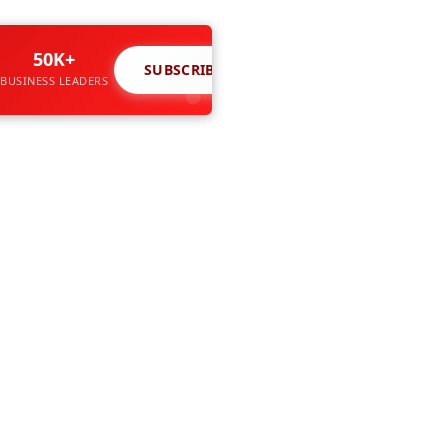
50K+
SUBSCRIBE NOW ↗
BUSINESS LEADERS