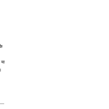
के
 या
ं।
ू —