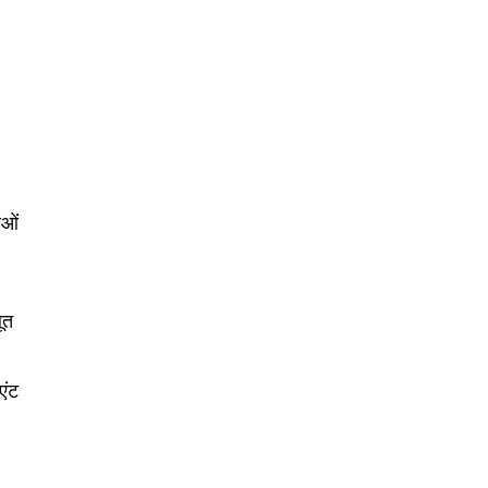
ाओं
ूत
एंट