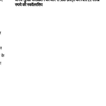
ोण
रुपये की स्कॉलरशिप
त
यल
 के
ा
।