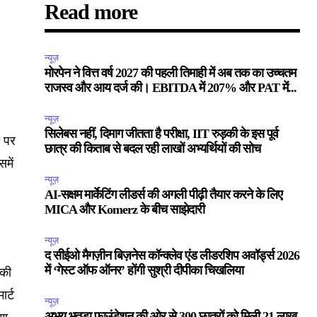
Read more
न्यूज़
मोरपेन ने वित्त वर्ष 2027 की पहली तिमाही में अब तक का उच्चतम
राजस्व और आय दर्ज की। EBITDA में 207% और PAT में...
न्यूज़
सिलेबस नहीं, दिमाग जीतता है परीक्षा, IIT रुड़की के इस पूर्व
ी पर
छात्र की किताब से बदल रही लाखों अभ्यर्थियों की सोच
समें
न्यूज़
AI-सक्षम मार्केटिंग लीडर्स की अगली पीढ़ी तैयार करने के लिए
MICA और Komerz के बीच साझेदारी
न्यूज़
द सीईओ मैगज़ीन बिज़नेस कॉन्क्लेव एंड लीडरशिप अवॉर्ड्स 2026
में ‘गेस्ट ऑफ ऑनर’ होंगी सुश्री दीपीका चिखलिया
 की
ार्ट
न्यूज़
अभय भुतडा फाउंडेशन की ओर से 300 छात्रों को मिली 21 लाख