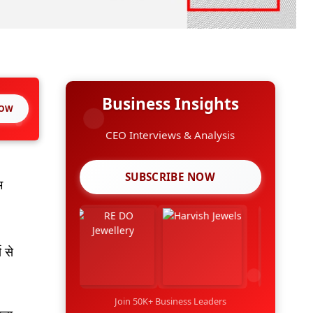
Business Insights
NOW
CEO Interviews & Analysis
SUBSCRIBE NOW
म
स से
Join 50K+ Business Leaders