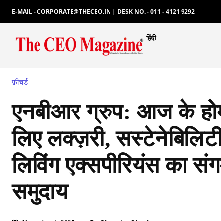
E-MAIL - CORPORATE@THECEO.IN | DESK NO. - 011 - 4121 9292
हिंदी
फ़ीचर्ड
एनबीआर ग्रुप: आज के होम
लिए लक्ज़री, सस्टेनेबिलिट
लिविंग एक्सपीरियंस का सं
समुदाय