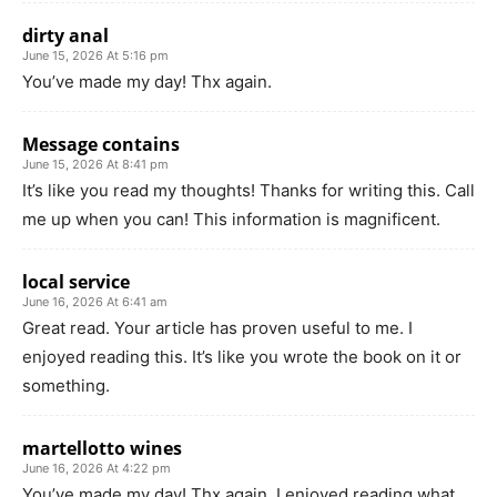
dirty anal
June 15, 2026 At 5:16 pm
You’ve made my day! Thx again.
Message contains
June 15, 2026 At 8:41 pm
It’s like you read my thoughts! Thanks for writing this. Call
me up when you can! This information is magnificent.
local service
June 16, 2026 At 6:41 am
Great read. Your article has proven useful to me. I
enjoyed reading this. It’s like you wrote the book on it or
something.
martellotto wines
June 16, 2026 At 4:22 pm
You’ve made my day! Thx again. I enjoyed reading what