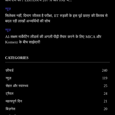
आय दर्ज की। EBITDA में 207% और PAT में...
न्यूज़
सिलेबस नहीं, दिमाग जीतता है परीक्षा, IIT रुड़की के इस पूर्व छात्र की किताब से
बदल रही लाखों अभ्यर्थियों की सोच
न्यूज़
AI-सक्षम मार्केटिंग लीडर्स की अगली पीढ़ी तैयार करने के लिए MICA और
Komerz के बीच साझेदारी
CATEGORIES
फ़ीचर्ड
240
न्यूज़
119
सेहत और स्वास्थ्य
25
ट्रैवल
24
महत्वपूर्ण दिन
21
बिज़नेस
20