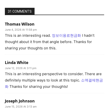
31 COMMENTS
Thomas Wilson
June 4, 2026 At 11:58 pm
This is an interesting read.
정보이용료현금화
I hadn’t
thought about it from that angle before. Thanks for
sharing your thoughts on this.
Linda White
June 12, 2026 At 3:11 pm
This is an interesting perspective to consider. There are
definitely multiple ways to look at this topic.
소액결제현금
화
Thanks for sharing your thoughts!
Joseph Johnson
June 15, 2026 At 3:13 am