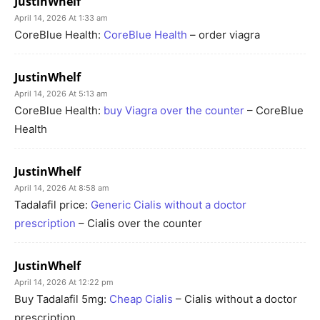
JustinWhelf
April 14, 2026 At 1:33 am
CoreBlue Health:
CoreBlue Health
– order viagra
JustinWhelf
April 14, 2026 At 5:13 am
CoreBlue Health:
buy Viagra over the counter
– CoreBlue
Health
JustinWhelf
April 14, 2026 At 8:58 am
Tadalafil price:
Generic Cialis without a doctor
prescription
– Cialis over the counter
JustinWhelf
April 14, 2026 At 12:22 pm
Buy Tadalafil 5mg:
Cheap Cialis
– Cialis without a doctor
prescription