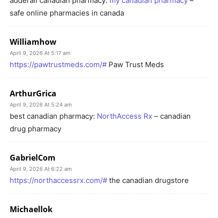
adderall canadian pharmacy:
my canadian pharmacy
–
safe online pharmacies in canada
Williamhow
April 9, 2026 At 5:17 am
https://pawtrustmeds.com/#
Paw Trust Meds
ArthurGrica
April 9, 2026 At 5:24 am
best canadian pharmacy:
NorthAccess Rx
– canadian
drug pharmacy
GabrielCom
April 9, 2026 At 6:22 am
https://northaccessrx.com/#
the canadian drugstore
Michaellok