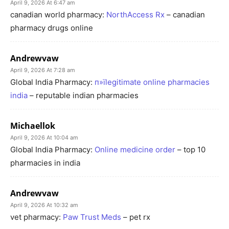
April 9, 2026 At 6:47 am
canadian world pharmacy:
NorthAccess Rx
– canadian
pharmacy drugs online
Andrewvaw
April 9, 2026 At 7:28 am
Global India Pharmacy:
п»їlegitimate online pharmacies
india
– reputable indian pharmacies
Michaellok
April 9, 2026 At 10:04 am
Global India Pharmacy:
Online medicine order
– top 10
pharmacies in india
Andrewvaw
April 9, 2026 At 10:32 am
vet pharmacy:
Paw Trust Meds
– pet rx