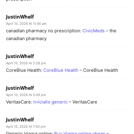
JustinWhelf
April 15, 2026 At 11:46 am
canadian pharmacy no prescription:
CivicMeds
– the
canadian pharmacy
JustinWhelf
April 15, 2026 At 2:28 pm
CoreBlue Health:
CoreBlue Health
– CoreBlue Health
JustinWhelf
April 15, 2026 At 5:09 pm
VeritasCare:
п»їcialis generic
– VeritasCare
JustinWhelf
April 15, 2026 At 7:50 pm
Generic Viagra online:
Buy Viagra online cheap
–