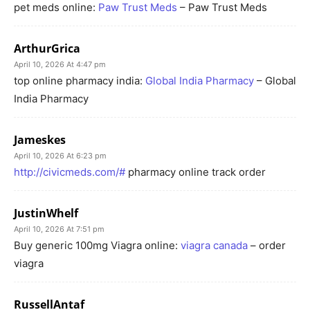
pet meds online:
Paw Trust Meds
– Paw Trust Meds
ArthurGrica
April 10, 2026 At 4:47 pm
top online pharmacy india:
Global India Pharmacy
– Global
India Pharmacy
Jameskes
April 10, 2026 At 6:23 pm
http://civicmeds.com/#
pharmacy online track order
JustinWhelf
April 10, 2026 At 7:51 pm
Buy generic 100mg Viagra online:
viagra canada
– order
viagra
RussellAntaf