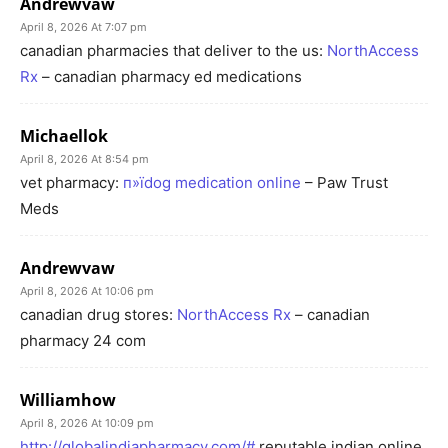
Andrewvaw
April 8, 2026 At 7:07 pm
canadian pharmacies that deliver to the us:
NorthAccess
Rx
– canadian pharmacy ed medications
Michaellok
April 8, 2026 At 8:54 pm
vet pharmacy:
п»їdog medication online
– Paw Trust
Meds
Andrewvaw
April 8, 2026 At 10:06 pm
canadian drug stores:
NorthAccess Rx
– canadian
pharmacy 24 com
Williamhow
April 8, 2026 At 10:09 pm
http://globalindiapharmacy.com/#
reputable indian online