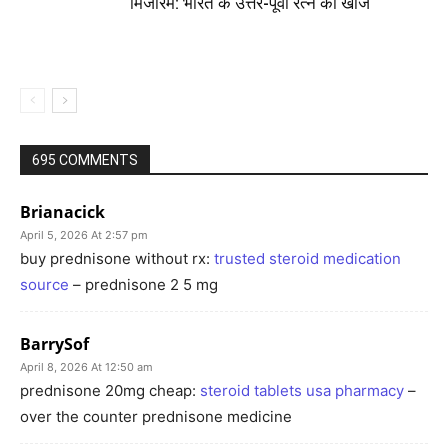
मिजोरम: भारत के उत्तर-पूर्वी रत्न की खोज
695 COMMENTS
Brianacick
April 5, 2026 At 2:57 pm
buy prednisone without rx:
trusted steroid medication
source
– prednisone 2 5 mg
BarrySof
April 8, 2026 At 12:50 am
prednisone 20mg cheap:
steroid tablets usa pharmacy
–
over the counter prednisone medicine