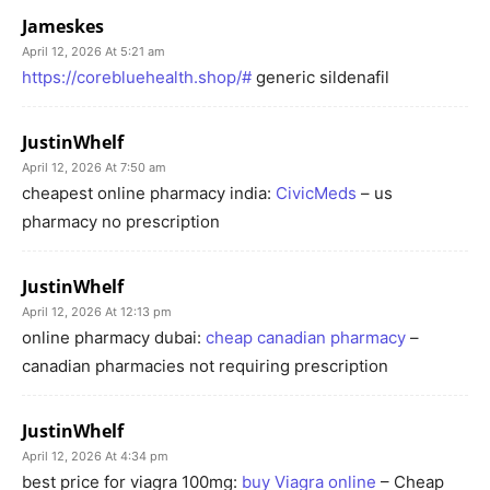
Jameskes
April 12, 2026 At 5:21 am
https://corebluehealth.shop/#
generic sildenafil
JustinWhelf
April 12, 2026 At 7:50 am
cheapest online pharmacy india:
CivicMeds
– us
pharmacy no prescription
JustinWhelf
April 12, 2026 At 12:13 pm
online pharmacy dubai:
cheap canadian pharmacy
–
canadian pharmacies not requiring prescription
JustinWhelf
April 12, 2026 At 4:34 pm
best price for viagra 100mg:
buy Viagra online
– Cheap