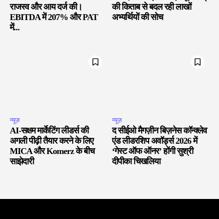
राजस्व और आय दर्ज की।
की किताब से बदल रही लाखों
EBITDA में 207% और PAT
अभ्यर्थियों की सोच
में...
न्यूज़
न्यूज़
AI-सक्षम मार्केटिंग लीडर्स की
द सीईओ मैगज़ीन बिज़नेस कॉन्क्लेव
अगली पीढ़ी तैयार करने के लिए
एंड लीडरशिप अवॉर्ड्स 2026 में
MICA और Komerz के बीच
‘गेस्ट ऑफ ऑनर’ होंगी सुश्री
साझेदारी
दीपीका चिखलिया