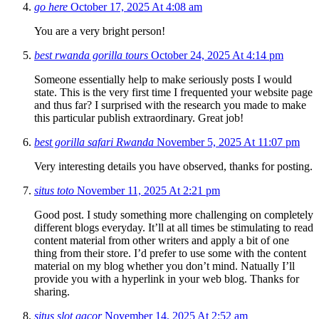
go here
October 17, 2025 At 4:08 am
You are a very bright person!
best rwanda gorilla tours
October 24, 2025 At 4:14 pm
Someone essentially help to make seriously posts I would
state. This is the very first time I frequented your website page
and thus far? I surprised with the research you made to make
this particular publish extraordinary. Great job!
best gorilla safari Rwanda
November 5, 2025 At 11:07 pm
Very interesting details you have observed, thanks for posting.
situs toto
November 11, 2025 At 2:21 pm
Good post. I study something more challenging on completely
different blogs everyday. It’ll at all times be stimulating to read
content material from other writers and apply a bit of one
thing from their store. I’d prefer to use some with the content
material on my blog whether you don’t mind. Natually I’ll
provide you with a hyperlink in your web blog. Thanks for
sharing.
situs slot gacor
November 14, 2025 At 2:52 am