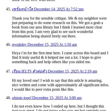
เซรั่มหน้าใส
December 14, 2025 At 7:52 pm
Thank you for the sensible critique. Me & my neighbor were
just preparing to do some research on this. We got a grab a
book from our area library but I think I learned more clear
from this post. I am very glad to see such wonderful
information being shared freely out there.
royalplay
December 15, 2025 At 1:50 am
Heya i’m for the first time here. I came across this board and I
find It truly useful & it helped me out a lot. I hope to give
something back and help others like you aided me.
เรียน IELTS ตัวต่อตัว
December 15, 2025 At 2:19 am
Hi my loved one! I wish to say that this article is amazing,
nice written and come with approximately all significant infos.
I would like to peer extra posts like this.
olxtoto togel
December 15, 2025 At 3:00 am
I do not even know how I ended up here, but I thought this
post was great. I do not know who you are but certainly you