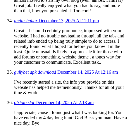
almost moved to start my own blog (well, almost…HaHa!)
Great job. I really enjoyed what you had to say, and more
than that, how you presented it. Too cool!
andar bahar
December 13, 2025 At 11:11 pm
Great – I should certainly pronounce, impressed with your
website. I had no trouble navigating through all the tabs and
related info ended up being truly simple to do to access. I
recently found what I hoped for before you know it in the
least. Quite unusual. Is likely to appreciate it for those who
add forums or something, website theme . a tones way for
your customer to communicate. Excellent task..
gullybet apk download
December 14, 2025 At 12:16 am
I’ve recently started a site, the info you provide on this
website has helped me tremendously. Thanks for all of your
time & work.
olxtoto slot
December 14, 2025 At 2:18 am
I appreciate, cause I found just what I was looking for. You
have ended my 4 day long hunt! God Bless you man. Have a
nice day. Bye