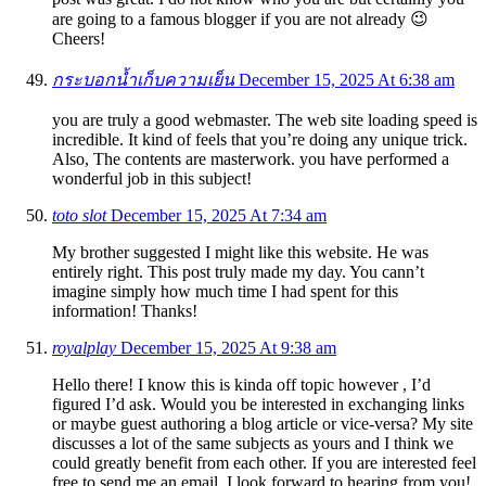
are going to a famous blogger if you are not already 😉
Cheers!
กระบอกน้ำเก็บความเย็น
December 15, 2025 At 6:38 am
you are truly a good webmaster. The web site loading speed is
incredible. It kind of feels that you’re doing any unique trick.
Also, The contents are masterwork. you have performed a
wonderful job in this subject!
toto slot
December 15, 2025 At 7:34 am
My brother suggested I might like this website. He was
entirely right. This post truly made my day. You cann’t
imagine simply how much time I had spent for this
information! Thanks!
royalplay
December 15, 2025 At 9:38 am
Hello there! I know this is kinda off topic however , I’d
figured I’d ask. Would you be interested in exchanging links
or maybe guest authoring a blog article or vice-versa? My site
discusses a lot of the same subjects as yours and I think we
could greatly benefit from each other. If you are interested feel
free to send me an email. I look forward to hearing from you!