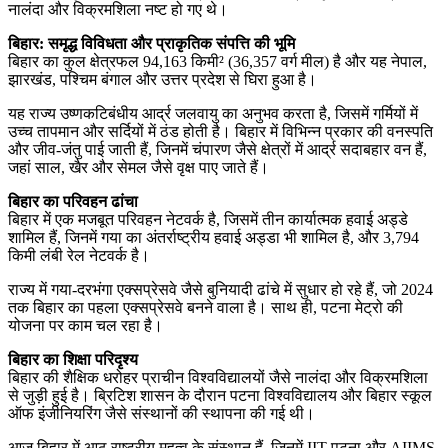
नालंदा और विक्रमशिला नष्ट हो गए थे।
बिहार: समृद्ध विविधता और प्राकृतिक संपत्ति की भूमि
बिहार का कुल क्षेत्रफल 94,163 किमी² (36,357 वर्ग मील) है और यह नेपाल,
झारखंड, पश्चिम बंगाल और उत्तर प्रदेश से घिरा हुआ है।
यह राज्य उष्णकटिबंधीय आर्द्र जलवायु का अनुभव करता है, जिसमें गर्मियों में
उच्च तापमान और सर्दियों में ठंड होती है। बिहार में विभिन्न प्रकार की वनस्पति
और जीव-जंतु पाई जाती हैं, जिनमें चंपारण जैसे क्षेत्रों में आर्द्र सदाबहार वन हैं,
जहां साल, खैर और सेमल जैसे वृक्ष पाए जाते हैं।
बिहार का परिवहन ढांचा
बिहार में एक मजबूत परिवहन नेटवर्क है, जिसमें तीन कार्यात्मक हवाई अड्डे
शामिल हैं, जिनमें गया का अंतर्राष्ट्रीय हवाई अड्डा भी शामिल है, और 3,794
किमी लंबी रेल नेटवर्क है।
राज्य में गया-दरभंगा एक्सप्रेसवे जैसे बुनियादी ढांचे में सुधार हो रहे हैं, जो 2024
तक बिहार का पहला एक्सप्रेसवे बनने वाला है। साथ ही, पटना मेट्रो की
योजना पर काम चल रहा है।
बिहार का शिक्षा परिदृश्य
बिहार की शैक्षिक धरोहर प्राचीन विश्वविद्यालयों जैसे नालंदा और विक्रमशिला
से जुड़ी हुई है। ब्रिटिश शासन के दौरान पटना विश्वविद्यालय और बिहार स्कूल
ऑफ इंजीनियरिंग जैसे संस्थानों की स्थापना की गई थी।
आज बिहार में आठ राष्ट्रीय महत्व के संस्थान हैं, जिनमें IIT पटना और AIIMS