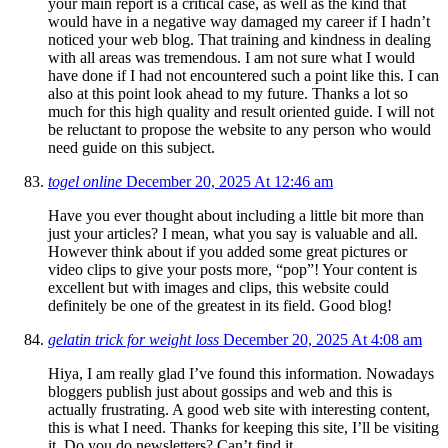
your main report is a critical case, as well as the kind that
would have in a negative way damaged my career if I hadn’t
noticed your web blog. That training and kindness in dealing
with all areas was tremendous. I am not sure what I would
have done if I had not encountered such a point like this. I can
also at this point look ahead to my future. Thanks a lot so
much for this high quality and result oriented guide. I will not
be reluctant to propose the website to any person who would
need guide on this subject.
togel online
December 20, 2025 At 12:46 am
Have you ever thought about including a little bit more than
just your articles? I mean, what you say is valuable and all.
However think about if you added some great pictures or
video clips to give your posts more, “pop”! Your content is
excellent but with images and clips, this website could
definitely be one of the greatest in its field. Good blog!
gelatin trick for weight loss
December 20, 2025 At 4:08 am
Hiya, I am really glad I’ve found this information. Nowadays
bloggers publish just about gossips and web and this is
actually frustrating. A good web site with interesting content,
this is what I need. Thanks for keeping this site, I’ll be visiting
it. Do you do newsletters? Can’t find it.