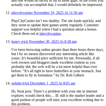
and one would do nicely to fill in those gaps. In the event you
actually can accomplish that, I would definitely be impressed.
playcitycasino
November 19, 2025 At 11:50 am
PlayCityCasino isn’t too shabby. The site loads quickly, and
they seem to update their games pretty regularly. Customer
support was helpful when I had a question about a bonus.
Check them out at
playcitycasino
.
honey trick
November 30, 2025 At 8:38 pm
I’ve been browsing online greater than three hours these days,
but I by no means discovered any interesting article like
yours. It’s beautiful price sufficient for me. Personally, if all
web owners and bloggers made excellent content as you
probably did, the web will be a lot more helpful than ever
before. “It’s all right to have butterflies in your stomach. Just
get them to fly in formation.” by Dr. Rob Gilbert.
gelatin trick
December 1, 2025 At 8:01 am
Hi, Neat post. There’s a problem with your site in internet
explorer, would check this… IE still is the market leader and a
good portion of people will miss your excellent writing due to
this problem.