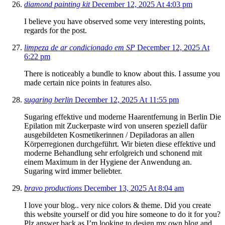
diamond painting kit
December 12, 2025 At 4:03 pm
I believe you have observed some very interesting points,
regards for the post.
limpeza de ar condicionado em SP
December 12, 2025 At
6:22 pm
There is noticeably a bundle to know about this. I assume you
made certain nice points in features also.
sugaring berlin
December 12, 2025 At 11:55 pm
Sugaring effektive und moderne Haarentfernung in Berlin Die
Epilation mit Zuckerpaste wird von unseren speziell dafür
ausgebildeten Kosmetikerinnen / Depiladoras an allen
Körperregionen durchgeführt. Wir bieten diese effektive und
moderne Behandlung sehr erfolgreich und schonend mit
einem Maximum in der Hygiene der Anwendung an.
Sugaring wird immer beliebter.
bravo productions
December 13, 2025 At 8:04 am
I love your blog.. very nice colors & theme. Did you create
this website yourself or did you hire someone to do it for you?
Plz answer back as I’m looking to design my own blog and