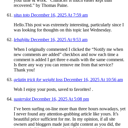
your time & work. “Character is much easier kept than
recovered.” by Thomas Paine.
situs toto
December 16, 2025 At 7:59 am
Hello.This post was extremely interesting, particularly since I
was looking for thoughts on this topic last Wednesday.
lebahjitu
December 16, 2025 At 9:53 am
When I originally commented I clicked the “Notify me when
new comments are added” checkbox and now each time a
comment is added I get three e-mails with the same comment.
Is there any way you can remove me from that service?
Thank you!
gelatin trick for weight loss
December 16, 2025 At 10:56 am
Woh I enjoy your posts, saved to favorites! .
susterslot
December 16, 2025 At 5:08 pm
I’ve been surfing on-line more than three hours nowadays, yet
I never found any attention-grabbing article like yours. It’s
beautiful price sufficient for me. In my opinion, if all site
owners and bloggers made just right content as you did, the