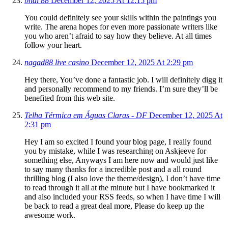
bhai 88
December 12, 2025 At 12:15 pm
You could definitely see your skills within the paintings you
write. The arena hopes for even more passionate writers like
you who aren’t afraid to say how they believe. At all times
follow your heart.
nagad88 live casino
December 12, 2025 At 2:29 pm
Hey there, You’ve done a fantastic job. I will definitely digg it
and personally recommend to my friends. I’m sure they’ll be
benefited from this web site.
Telha Térmica em Águas Claras - DF
December 12, 2025 At
2:31 pm
Hey I am so excited I found your blog page, I really found
you by mistake, while I was researching on Askjeeve for
something else, Anyways I am here now and would just like
to say many thanks for a incredible post and a all round
thrilling blog (I also love the theme/design), I don’t have time
to read through it all at the minute but I have bookmarked it
and also included your RSS feeds, so when I have time I will
be back to read a great deal more, Please do keep up the
awesome work.