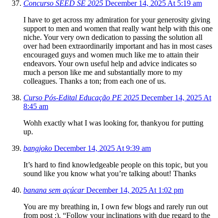
Concurso SEED SE 2025
December 14, 2025 At 5:19 am
I have to get across my admiration for your generosity giving
support to men and women that really want help with this one
niche. Your very own dedication to passing the solution all
over had been extraordinarily important and has in most cases
encouraged guys and women much like me to attain their
endeavors. Your own useful help and advice indicates so
much a person like me and substantially more to my
colleagues. Thanks a ton; from each one of us.
Curso Pós-Edital Educação PE 2025
December 14, 2025 At
8:45 am
Wohh exactly what I was looking for, thankyou for putting
up.
bangjoko
December 14, 2025 At 9:39 am
It’s hard to find knowledgeable people on this topic, but you
sound like you know what you’re talking about! Thanks
banana sem açúcar
December 14, 2025 At 1:02 pm
You are my breathing in, I own few blogs and rarely run out
from post :). “Follow your inclinations with due regard to the