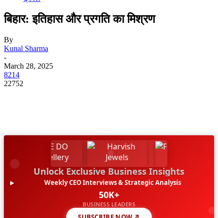
बिहार: इतिहास और प्रगति का मिश्रण
By
Kunal Sharma
-
March 28, 2025
8214
22752
Unlock Exclusive Business Insights
Weekly CEO Interviews & Strategic Analysis
50K+
BUSINESS LEADERS
SUBSCRIBE NOW ↗